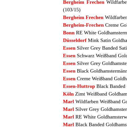
Bergheim Frechen
Wildfarb
(103/15)
Bergheim Frechen
Wildfarben
Bergheim-Frechen
Creme Gol
Bonn
RE White Goldhamstermä
Düsseldorf
Mink Satin Goldha
Essen
Silver Grey Banded Sat
Essen
Schwarz Weißband Gold
Essen
Silver Grey Goldhamste
Essen
Black Goldhamstermännc
Essen
Creme Weißband Goldham
Essen-Huttrop
Black Banded 
Köln
Zimt Weißband Goldhamst
Marl
Wildfarben Weißband Go
Marl
Silver Grey Goldhamster
Marl
RE White Goldhamsterwe
Marl
Black Banded Goldhamst