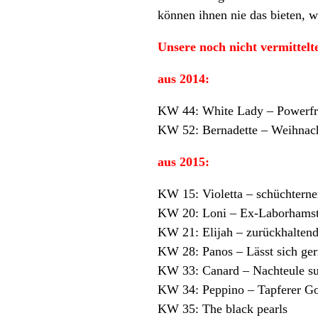
können ihnen nie das bieten, w
Unsere noch nicht vermittel
aus 2014:
KW 44:
White Lady – Powerfra
KW 52:
Bernadette – Weihnac
aus 2015:
KW 15:
Violetta – schüchtern
KW 20:
Loni – Ex-Laborhamst
KW 21:
Elijah – zurückhalte
KW 28:
Panos – Lässt sich ge
KW 33:
Canard – Nachteule su
KW 34:
Peppino – Tapferer G
KW 35:
The black pearls