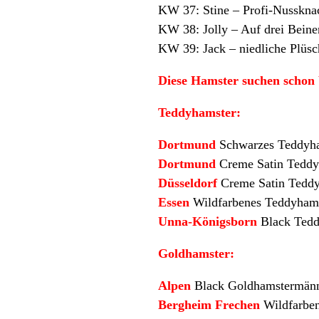
KW 37:
Stine – Profi-Nusskna
KW 38:
Jolly – Auf drei Bein
KW 39:
Jack – niedliche Plüs
Diese Hamster suchen schon 
Teddyhamster:
Dortmund
Schwarzes Teddyha
Dortmund
Creme Satin Teddy
Düsseldorf
Creme Satin Teddy
Essen
Wildfarbenes Teddyhams
Unna-Königsborn
Black Tedd
Goldhamster:
Alpen
Black Goldhamstermännc
Bergheim Frechen
Wildfarbe