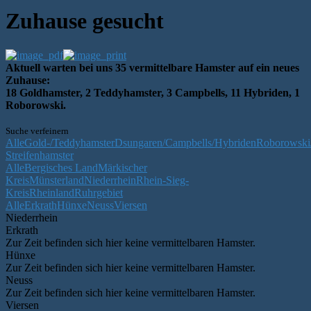
Zuhause gesucht
Aktuell warten bei uns 35 vermittelbare Hamster auf ein neues
Zuhause:
18 Goldhamster, 2 Teddyhamster, 3 Campbells, 11 Hybriden, 1
Roborowski.
Suche verfeinern
Alle
Gold-/Teddyhamster
Dsungaren/Campbells/Hybriden
Roborowski/
Streifenhamster
Alle
Bergisches Land
Märkischer
Kreis
Münsterland
Niederrhein
Rhein-Sieg-
Kreis
Rheinland
Ruhrgebiet
Alle
Erkrath
Hünxe
Neuss
Viersen
Niederrhein
Erkrath
Zur Zeit befinden sich hier keine vermittelbaren Hamster.
Hünxe
Zur Zeit befinden sich hier keine vermittelbaren Hamster.
Neuss
Zur Zeit befinden sich hier keine vermittelbaren Hamster.
Viersen