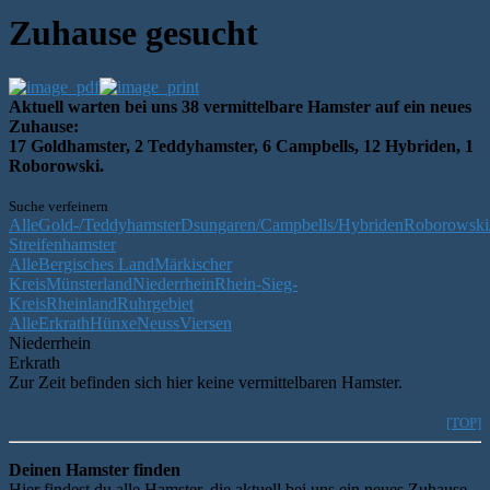
Zuhause gesucht
Aktuell warten bei uns 38 vermittelbare Hamster auf ein neues
Zuhause:
17 Goldhamster, 2 Teddyhamster, 6 Campbells, 12 Hybriden, 1
Roborowski.
Suche verfeinern
Alle
Gold-/Teddyhamster
Dsungaren/Campbells/Hybriden
Roborowski/
Streifenhamster
Alle
Bergisches Land
Märkischer
Kreis
Münsterland
Niederrhein
Rhein-Sieg-
Kreis
Rheinland
Ruhrgebiet
Alle
Erkrath
Hünxe
Neuss
Viersen
Niederrhein
Erkrath
Zur Zeit befinden sich hier keine vermittelbaren Hamster.
[TOP]
Deinen Hamster finden
Hier findest du alle Hamster, die aktuell bei uns ein neues Zuhause