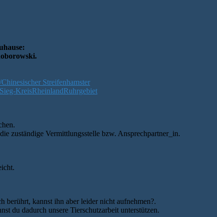
Zuhause:
Roborowski.
Chinesischer Streifenhamster
Sieg-Kreis
Rheinland
Ruhrgebiet
chen.
 die zuständige Vermittlungsstelle bzw. Ansprechpartner_in.
icht.
h berührt, kannst ihn aber leider nicht aufnehmen?.
st du dadurch unsere Tierschutzarbeit unterstützen.