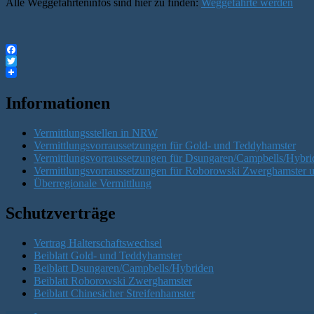
Alle Weggefährteninfos sind hier zu finden:
Weggefährte werden
Facebook
Twitter
Informationen
Vermittlungsstellen in NRW
Vermittlungsvorraussetzungen für Gold- und Teddyhamster
Vermittlungsvorraussetzungen für Dsungaren/Campbells/Hybri
Vermittlungsvorraussetzungen für Roborowski Zwerghamster u
Überregionale Vermittlung
Schutzverträge
Vertrag Halterschaftswechsel
Beiblatt Gold- und Teddyhamster
Beiblatt Dsungaren/Campbells/Hybriden
Beiblatt Roborowski Zwerghamster
Beiblatt Chinesicher Streifenhamster