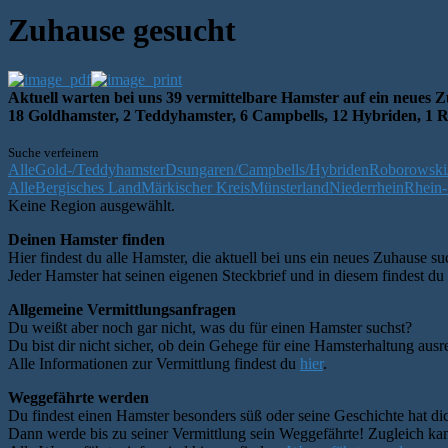
Zuhause gesucht
Aktuell warten bei uns 39 vermittelbare Hamster auf ein neues 
18 Goldhamster, 2 Teddyhamster, 6 Campbells, 12 Hybriden, 1 
Suche verfeinern
Alle
Gold-/Teddyhamster
Dsungaren/Campbells/Hybriden
Roborowski/
Alle
Bergisches Land
Märkischer Kreis
Münsterland
Niederrhein
Rhein-
Keine Region ausgewählt.
Deinen Hamster finden
Hier findest du alle Hamster, die aktuell bei uns ein neues Zuhause su
Jeder Hamster hat seinen eigenen Steckbrief und in diesem findest du
Allgemeine Vermittlungsanfragen
Du weißt aber noch gar nicht, was du für einen Hamster suchst?
Du bist dir nicht sicher, ob dein Gehege für eine Hamsterhaltung ausre
Alle Informationen zur Vermittlung findest du
hier
.
Weggefährte werden
Du findest einen Hamster besonders süß oder seine Geschichte hat dic
Dann werde bis zu seiner Vermittlung sein Weggefährte! Zugleich kann