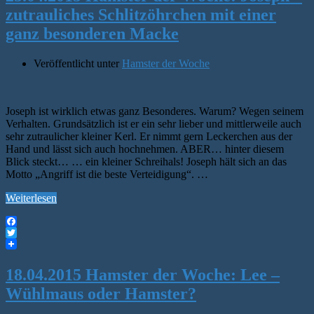
zutrauliches Schlitzöhrchen mit einer
ganz besonderen Macke
Veröffentlicht unter
Hamster der Woche
Joseph ist wirklich etwas ganz Besonderes. Warum? Wegen seinem
Verhalten. Grundsätzlich ist er ein sehr lieber und mittlerweile auch
sehr zutraulicher kleiner Kerl. Er nimmt gern Leckerchen aus der
Hand und lässt sich auch hochnehmen. ABER… hinter diesem
Blick steckt… … ein kleiner Schreihals! Joseph hält sich an das
Motto „Angriff ist die beste Verteidigung“. …
Weiterlesen
Facebook
Twitter
18.04.2015 Hamster der Woche: Lee –
Wühlmaus oder Hamster?