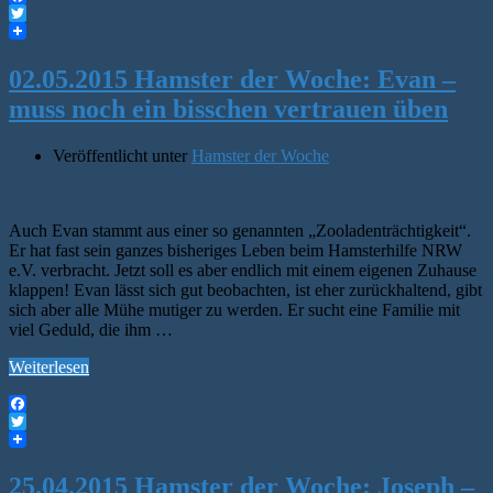
Facebook
Twitter
02.05.2015 Hamster der Woche: Evan –
muss noch ein bisschen vertrauen üben
Veröffentlicht unter
Hamster der Woche
Auch Evan stammt aus einer so genannten „Zooladenträchtigkeit“.
Er hat fast sein ganzes bisheriges Leben beim Hamsterhilfe NRW
e.V. verbracht. Jetzt soll es aber endlich mit einem eigenen Zuhause
klappen! Evan lässt sich gut beobachten, ist eher zurückhaltend, gibt
sich aber alle Mühe mutiger zu werden. Er sucht eine Familie mit
viel Geduld, die ihm …
Weiterlesen
Facebook
Twitter
25.04.2015 Hamster der Woche: Joseph –