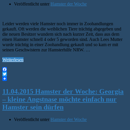
Veröffentlicht unter
Hamster der Woche
Leider werden viele Hamster noch immer in Zoohandlungen
gekauft. Oft werden die weiblichen Tiere trächtig abgegeben und
die neuen Besitzer wundern sich nach kurzer Zeit, dass aus dem
einen Hamster schnell 4 oder 5 geworden sind. Auch Lees Mutter
wurde trächtig in einer Zoohandlung gekauft und so kam er mit
seinen Geschwistern zur Hamsterhilfe NRW. …
Weiterlesen
Facebook
Twitter
11.04.2015 Hamster der Woche: Georgia
– kleine Angstnase möchte einfach nur
Hamster sein dürfen
Veröffentlicht unter
Hamster der Woche