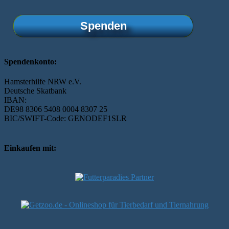
Spenden
Spendenkonto:
Hamsterhilfe NRW e.V.
Deutsche Skatbank
IBAN:
DE98 8306 5408 0004 8307 25
BIC/SWIFT-Code: GENODEF1SLR
Einkaufen mit: