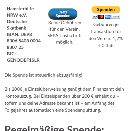
Hamsterhilfe
Jetzt
NRW e.V.
Spenden
Deutsche
Keine Gebühren
Gebühren je
Skatbank
für den Verein.
Transaktion für
IBAN: DE98
SEPA-Lastschrift
den Verein: 1,2%
8306 5408 0004
möglich.
+ 0,35€
8307 25
BIC:
GENODEF1SLR
Die Spende ist steuerlich abzugsfähig!
Bis 200€ je Einzelüberweisung genügt dem Finanzamt dein
Kontoauszug. Bei Einzelspenden über 200 € erhälst du –
sofern uns deine Adresse bekannt ist – am Anfang des
Folgejahres automatisch eine Spendenquittung.
Regelmäßige Spende: