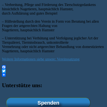
– Verbreitung, Pflege und Förderung des Tierschutzgedankens
hinsichtlich Nagetieren, hauptsächlich Hamster,
durch Aufklärung und gutes Beispiel
– Hilfestellung durch den Verein in Form von Beratung bei allen
Fragen der artgerechten Haltung von
Nagetieren, hauptsächlich Hamster
– Unterstützung bei Verhütung und Verfolgung jeglicher Art der
Tierquälerei, Tiermissbrauch, unkontrollierte
Vermehrung oder nicht artgerechter Behandlung von domestizierten
Nagetieren, hauptsächlich Hamster
Weitere Informationen siehe unsere: Vereinssatzung
Facebook
Twitter
Unterstütze uns:
Spenden