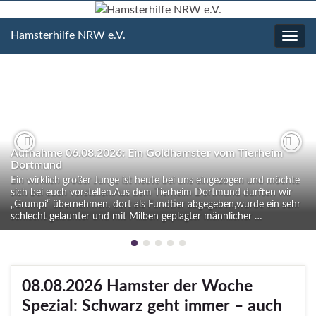
Hamsterhilfe NRW e.V.
Navig
umsc
Aufnahme 06.08.2026: Ein Goldhamster vom Tierheim
Previous
Nex
Dortmund
Ein wirklich großer Junge ist heute bei uns eingezogen und möchte
sich bei euch vorstellen.Aus dem Tierheim Dortmund durften wir
„Grumpi“ übernehmen, dort als Fundtier abgegeben,wurde ein sehr
schlecht gelaunter und mit Milben geplagter männlicher …
08.08.2026 Hamster der Woche
Spezial: Schwarz geht immer – auch