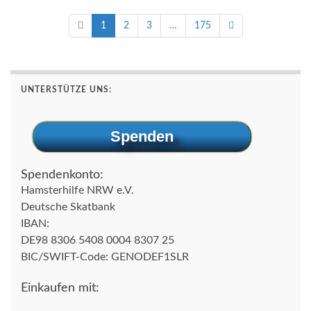
1
2
3
…
175
UNTERSTÜTZE UNS:
Spenden
Spendenkonto:
Hamsterhilfe NRW e.V.
Deutsche Skatbank
IBAN:
DE98 8306 5408 0004 8307 25
BIC/SWIFT-Code: GENODEF1SLR
Einkaufen mit: