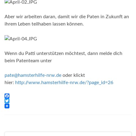
Aber wir arbeiten daran, damit wir die Paten in Zukunft an
ihrem Leben teilhaben lassen können.
Wenn du Patti unterstützen möchtest, dann melde dich
beim Patenteam unter
pate@hamsterhilfe-nrw.de
oder klickt
hier:
http://www.hamsterhilfe-nrw.de/?page_id=26
F
a
T
c
w
e
i
b
t
o
t
o
e
k
r