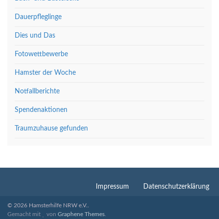
Dauerpfleglinge
Dies und Das
Fotowettbewerbe
Hamster der Woche
Notfallberichte
Spendenaktionen
Traumzuhause gefunden
Impressum
Datenschutzerklärung
© 2026 Hamsterhilfe NRW e.V..
Gemacht mit
von
Graphene Themes
.