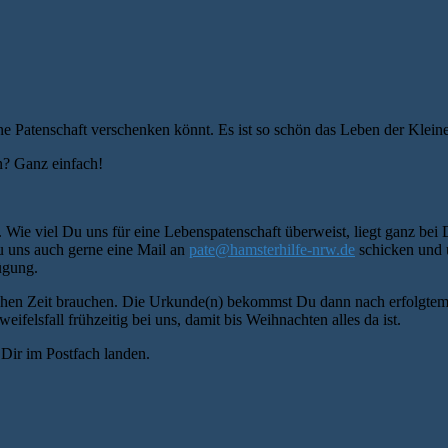
eine Patenschaft verschenken könnt. Es ist so schön das Leben der Klei
? Ganz einfach!
. Wie viel Du uns für eine Lebenspatenschaft überweist, liegt ganz be
du uns auch gerne eine Mail an
pate@hamsterhilfe-nrw.de
schicken und u
ügung.
isschen Zeit brauchen. Die Urkunde(n) bekommst Du dann nach erfolgte
ifelsfall frühzeitig bei uns, damit bis Weihnachten alles da ist.
Dir im Postfach landen.