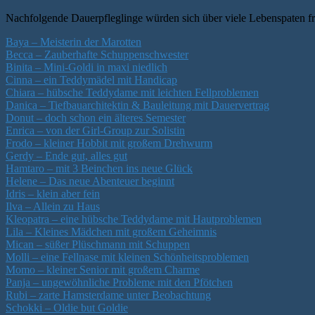
Nachfolgende Dauerpfleglinge würden sich über viele Lebenspaten f
Baya – Meisterin der Marotten
Becca – Zauberhafte Schuppenschwester
Binita – Mini-Goldi in maxi niedlich
Cinna – ein Teddymädel mit Handicap
Chiara – hübsche Teddydame mit leichten Fellproblemen
Danica – Tiefbauarchitektin & Bauleitung mit Dauervertrag
Donut – doch schon ein älteres Semester
Enrica – von der Girl-Group zur Solistin
Frodo – kleiner Hobbit mit großem Drehwurm
Gerdy – Ende gut, alles gut
Hamtaro – mit 3 Beinchen ins neue Glück
Helene – Das neue Abenteuer beginnt
Idris – klein aber fein
Ilva – Allein zu Haus
Kleopatra – eine hübsche Teddydame mit Hautproblemen
Lila – Kleines Mädchen mit großem Geheimnis
Mican – süßer Plüschmann mit Schuppen
Molli – eine Fellnase mit kleinen Schönheitsproblemen
Momo – kleiner Senior mit großem Charme
Panja – ungewöhnliche Probleme mit den Pfötchen
Rubi – zarte Hamsterdame unter Beobachtung
Schokki – Oldie but Goldie