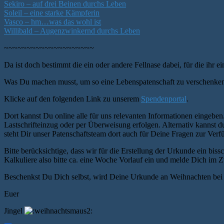
Sekiro – auf drei Beinen durchs Leben
Soleil – eine starke Kämpferin
Vasco – hm…was das wohl ist
Willibald – Augenzwinkernd durchs Leben
~~~~~~~~~~~~~~~~~~~~
Da ist doch bestimmt die ein oder andere Fellnase dabei, für die ihr 
Was Du machen musst, um so eine Lebenspatenschaft zu verschenken
Klicke auf den folgenden Link zu unserem
Spendenportal
.
Dort kannst Du online alle für uns relevanten Informationen eingeben
Lastschrifteinzug oder per Überweisung erfolgen. Alternativ kannst 
steht Dir unser Patenschaftsteam dort auch für Deine Fragen zur Verf
Bitte berücksichtige, dass wir für die Erstellung der Urkunde ein b
Kalkuliere also bitte ca. eine Woche Vorlauf ein und melde Dich im Zwe
Beschenkst Du Dich selbst, wird Deine Urkunde an Weihnachten bei 
Euer
Jingel