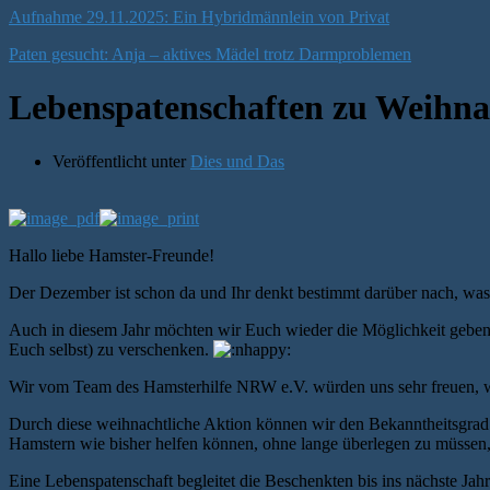
Aufnahme 29.11.2025: Ein Hybridmännlein von Privat
Paten gesucht: Anja – aktives Mädel trotz Darmproblemen
Lebenspatenschaften zu Weihna
Veröffentlicht unter
Dies und Das
Hallo liebe Hamster-Freunde!
Der Dezember ist schon da und Ihr denkt bestimmt darüber nach, wa
Auch in diesem Jahr möchten wir Euch wieder die Möglichkeit geben,
Euch selbst) zu verschenken.
Wir vom Team des Hamsterhilfe NRW e.V. würden uns sehr freuen,
Durch diese weihnachtliche Aktion können wir den Bekanntheitsgrad des
Hamstern wie bisher helfen können, ohne lange überlegen zu müssen,
Eine Lebenspatenschaft begleitet die Beschenkten bis ins nächste Jah