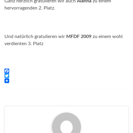
Ganz herzlich gratulieren wir auch
Alanna
zu einem
hervorragenden 2. Platz.
Und natürlich gratulieren wir
MFDF 2009
zu einem wohl
verdienten 3. Platz
F
a
T
c
w
e
i
b
t
o
t
o
e
k
r