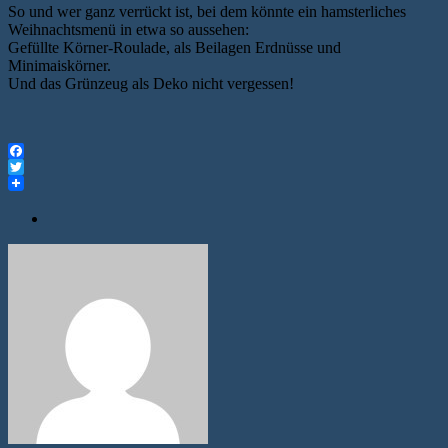
So und wer ganz verrückt ist, bei dem könnte ein hamsterliches
Weihnachtsmenü in etwa so aussehen:
Gefüllte Körner-Roulade, als Beilagen Erdnüsse und
Minimaiskörner.
Und das Grünzeug als Deko nicht vergessen!
Facebook
Twitter