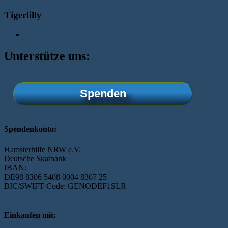
Tigerlilly
Unterstütze uns:
Spenden
Spendenkonto:
Hamsterhilfe NRW e.V.
Deutsche Skatbank
IBAN:
DE98 8306 5408 0004 8307 25
BIC/SWIFT-Code: GENODEF1SLR
Einkaufen mit: