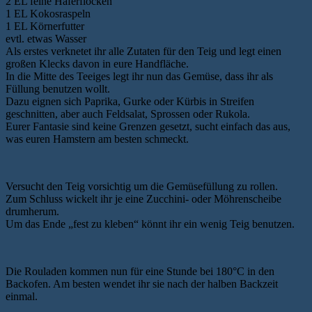
2 EL feine Haferflocken
1 EL Kokosraspeln
1 EL Körnerfutter
evtl. etwas Wasser
Als erstes verknetet ihr alle Zutaten für den Teig und legt einen
großen Klecks davon in eure Handfläche.
In die Mitte des Teeiges legt ihr nun das Gemüse, dass ihr als
Füllung benutzen wollt.
Dazu eignen sich Paprika, Gurke oder Kürbis in Streifen
geschnitten, aber auch Feldsalat, Sprossen oder Rukola.
Eurer Fantasie sind keine Grenzen gesetzt, sucht einfach das aus,
was euren Hamstern am besten schmeckt.
Versucht den Teig vorsichtig um die Gemüsefüllung zu rollen.
Zum Schluss wickelt ihr je eine Zucchini- oder Möhrenscheibe
drumherum.
Um das Ende „fest zu kleben“ könnt ihr ein wenig Teig benutzen.
Die Rouladen kommen nun für eine Stunde bei 180°C in den
Backofen. Am besten wendet ihr sie nach der halben Backzeit
einmal.