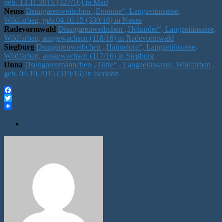
geb. 13.11.2015 (327/16) in Marl
Neuss
Dsungarenweibchen „Eponine“, Langzeitinsasse,
Wildfarben, geb.04.10.15 (330/16) in Neuss
Radevormwald
Dsungarenweibchen „Holunder“, Langzeitinsasse,
Wildfarben, ausgewachsen (118/16) in Radevormwald
Siegburg
Dsungarenweibchen „Hannelore“, Langzeitinsasse,
Wildfarben, ausgewachsen (117/16) in Siegburg
Unna
Dsungarenmännchen „Töfte“ , Langzeitinsasse, Wildfarben ,
geb. 04.10.2015 (319/16) in Iserlohn
Facebook
Twitter