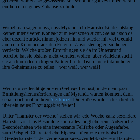
geboren, wartet also gewissermaßen schon ihr ganzes Leben darauf,
endlich ein eigenes Zuhause zu finden.
Wobei man sagen muss, dass Myranda ein Hamster ist, der bislang
keinen intensiveren Kontakt zum Menschen sucht. Sie hält sich da
eher dezent zurück, nimmt jedoch hin und wieder mit viel Geduld
auch ein Kernchen aus den Fingern. Ansonsten agiert sie lieber
verdeckt. Welche großen Ermittlungen sie da im Untergrund
betreibt, hat sie bislang nicht verraten wollen, aber vielleicht sucht
sie auch nur den richtigen Partner für ihr Team und ist dann bereit,
ihre Geheimnisse zu teilen – wer weiß, wer weiß!
Wenn du vielleicht gerade ein Gehege frei hast, in dem ein paar
Ermittlungsherausforderungen auf Myranda warten könnten, dann
schau doch mal in ihren
Steckbrief
. Die Süße würde sich sicherlich
über ein neues Einzugsgebiet freuen!
Unter “Hamster der Woche” stellen wir jede Woche ganz besondere
Hamster vor. Das Besondere kann alles mögliche sein. Äußerliche
Besonderheiten wie eine interessante Fellfarbe oder Augenfarbe,
zum Beispiel. Charakterliche Eigenschaften wie der typische
“Geisterhamster”, der gerne zurückgezogen lebt, oder ein Hamster,