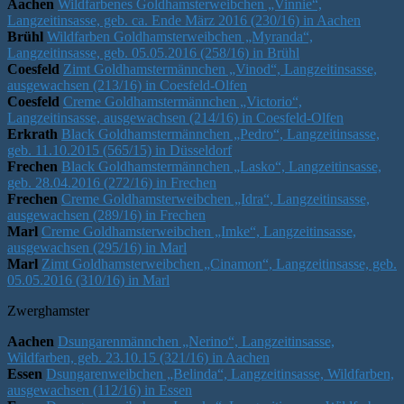
Aachen
Wildfarbenes Goldhamsterweibchen „Vinnie“,
Langzeitinsasse, geb. ca. Ende März 2016 (230/16) in Aachen
Brühl
Wildfarben Goldhamsterweibchen „Myranda“,
Langzeitinsasse, geb. 05.05.2016 (258/16) in Brühl
Coesfeld
Zimt Goldhamstermännchen „Vinod“, Langzeitinsasse,
ausgewachsen (213/16) in Coesfeld-Olfen
Coesfeld
Creme Goldhamstermännchen „Victorio“,
Langzeitinsasse, ausgewachsen (214/16) in Coesfeld-Olfen
Erkrath
Black Goldhamstermännchen „Pedro“, Langzeitinsasse,
geb. 11.10.2015 (565/15) in Düsseldorf
Frechen
Black Goldhamstermännchen „Lasko“, Langzeitinsasse,
geb. 28.04.2016 (272/16) in Frechen
Frechen
Creme Goldhamsterweibchen „Idra“, Langzeitinsasse,
ausgewachsen (289/16) in Frechen
Marl
Creme Goldhamsterweibchen „Imke“, Langzeitinsasse,
ausgewachsen (295/16) in Marl
Marl
Zimt Goldhamsterweibchen „Cinamon“, Langzeitinsasse, geb.
05.05.2016 (310/16) in Marl
Zwerghamster
Aachen
Dsungarenmännchen „Nerino“, Langzeitinsasse,
Wildfarben, geb. 23.10.15 (321/16) in Aachen
Essen
Dsungarenweibchen „Belinda“, Langzeitinsasse, Wildfarben,
ausgewachsen (112/16) in Essen