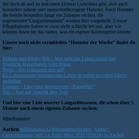
der doch ab und zu mal einen kleinen Liebesbiss gibt, aber auch
besonders zahme oder menschenbezogene Hamster. Auch Hamster
die bereits besonders lange ein Zuhause suchen, die
sogenannten“Langzeitinsassen” werden hier vorgestellt. Unsere
Pflegehamster haben es zwar nicht schlecht bei uns, aber wir
können ihnen nie das bieten, was ein eigener Körnergeber könnte.
Unsere noch nicht vermittelten “Hamster der Woche” findet du
hier:
Belinda und Blinky Bill – Jetzt geht das Leben richtig los!
Niedliche Rasselbande wird flügge
Pedro – Ein Glänzetier taut auf!
Ex-Laborhamster möchten das Leben ab sofort in vollen Zügen
genießen!
Eponine – Eine ganz liebenswerte „Bangebüx“
Sali – Taut auf, braucht aber Zeit!
Und hier eine Liste unserer Langzeitinsassen, die schon über 5
Monate nach einem eigenen Zuhause suchen:
Mittelhamster:
Aachen
Wildfarbenes Goldhamsterweibchen „Vanda“,
Langzeitinsasse, geb. ca. Ende März 2016 (229/16) in Aachen