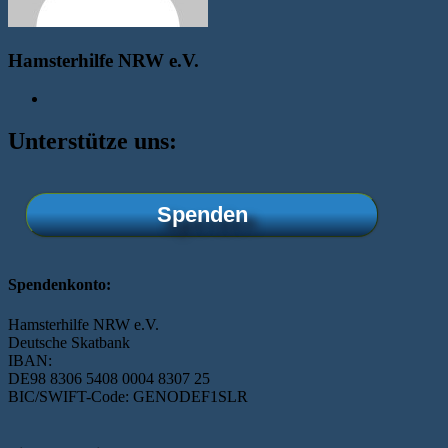
Hamsterhilfe NRW e.V.
Unterstütze uns:
Spenden
Spendenkonto:
Hamsterhilfe NRW e.V.
Deutsche Skatbank
IBAN:
DE98 8306 5408 0004 8307 25
BIC/SWIFT-Code: GENODEF1SLR