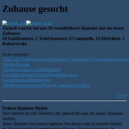
Zuhause gesucht
Aktuell warten bei uns 39 vermittelbare Hamster auf ein neues
Zuhause:
18 Goldhamster, 2 Teddyhamster, 6 Campbells, 12 Hybriden, 1
Roborowski.
Suche verfeinern
Alle
Gold-/Teddyhamster
Dsungaren/Campbells/Hybriden
Roborowski/
Streifenhamster
Alle
Bergisches Land
Märkischer
Kreis
Münsterland
Niederrhein
Rhein-Sieg-
Kreis
Rheinland
Ruhrgebiet
Alle
Bochum
Dortmund
Essen
Gelsenkirchen
Marl
[TOP]
Deinen Hamster finden
Hier findest du alle Hamster, die aktuell bei uns ein neues Zuhause
suchen.
Jeder Hamster hat seinen eigenen Steckbrief und in diesem findest
du die zuständige Vermittlungsstelle bzw. Ansprechpartner_in.