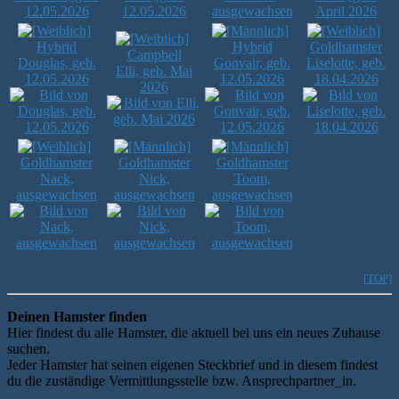
Hybrid
Hybrid
Goldhamster
Campbell
Douglas, geb.
Gonvair, geb.
Liselotte, geb.
Elli, geb. Mai
12.05.2026
12.05.2026
18.04.2026
2026
Goldhamster
Goldhamster
Goldhamster
Nack,
Nick,
Toom,
ausgewachsen
ausgewachsen
ausgewachsen
[TOP]
Deinen Hamster finden
Hier findest du alle Hamster, die aktuell bei uns ein neues Zuhause
suchen.
Jeder Hamster hat seinen eigenen Steckbrief und in diesem findest
du die zuständige Vermittlungsstelle bzw. Ansprechpartner_in.