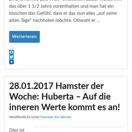
das über 1 1/2 Jahre vorenthalten und man hat ein
bisschen das Gefühl, dass er das nun alles „auf seine
alten Tage“ nachholen möchte. Obwohl er …
Weiterlesen
F
a
T
c
w
e
i
b
t
o
t
28.01.2017 Hamster der
o
e
k
r
Woche: Huberta – Auf die
inneren Werte kommt es an!
Veröffentlicht unter
Hamster der Woche
Dies ist