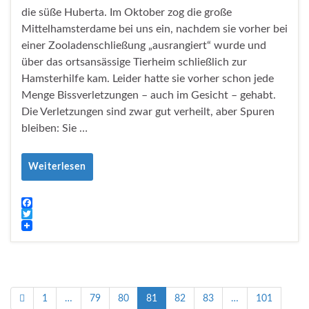
die süße Huberta. Im Oktober zog die große
Mittelhamsterdame bei uns ein, nachdem sie vorher bei
einer Zooladenschließung „ausrangiert“ wurde und
über das ortsansässige Tierheim schließlich zur
Hamsterhilfe kam. Leider hatte sie vorher schon jede
Menge Bissverletzungen – auch im Gesicht – gehabt.
Die Verletzungen sind zwar gut verheilt, aber Spuren
bleiben: Sie …
Weiterlesen
F
a
T
c
w
e
i
b
t
o
t
o
e
k
r
1
…
79
80
81
82
83
…
101