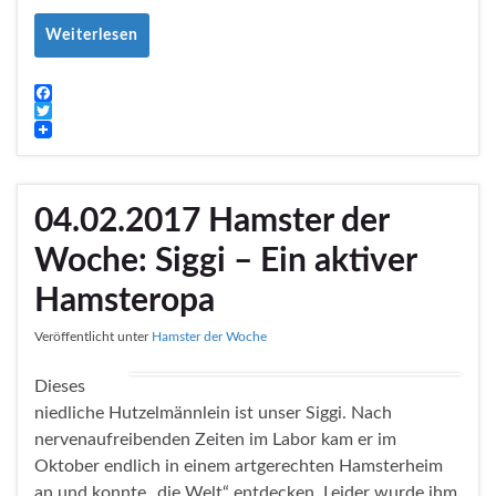
Weiterlesen
F
a
T
c
w
e
i
b
t
o
t
04.02.2017 Hamster der
o
e
k
r
Woche: Siggi – Ein aktiver
Hamsteropa
Veröffentlicht unter
Hamster der Woche
Dieses
niedliche Hutzelmännlein ist unser Siggi. Nach
nervenaufreibenden Zeiten im Labor kam er im
Oktober endlich in einem artgerechten Hamsterheim
an und konnte „die Welt“ entdecken. Leider wurde ihm