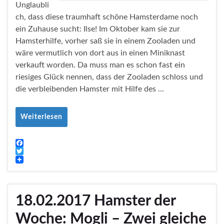
Unglaubli
ch, dass diese traumhaft schöne Hamsterdame noch
ein Zuhause sucht: Ilse! Im Oktober kam sie zur
Hamsterhilfe, vorher saß sie in einem Zooladen und
wäre vermutlich von dort aus in einen Miniknast
verkauft worden. Da muss man es schon fast ein
riesiges Glück nennen, dass der Zooladen schloss und
die verbleibenden Hamster mit Hilfe des …
Weiterlesen
F
a
T
c
w
e
i
b
t
o
t
18.02.2017 Hamster der
o
e
k
r
Woche: Mogli – Zwei gleiche