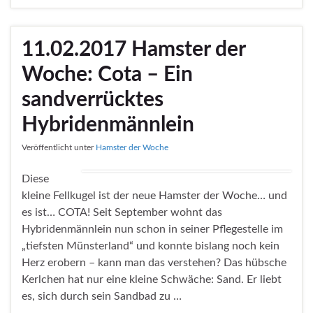
c
w
e
i
b
t
o
t
11.02.2017 Hamster der
o
e
k
r
Woche: Cota – Ein
sandverrücktes
Hybridenmännlein
Veröffentlicht unter
Hamster der Woche
Diese
kleine Fellkugel ist der neue Hamster der Woche… und
es ist… COTA! Seit September wohnt das
Hybridenmännlein nun schon in seiner Pflegestelle im
„tiefsten Münsterland“ und konnte bislang noch kein
Herz erobern – kann man das verstehen? Das hübsche
Kerlchen hat nur eine kleine Schwäche: Sand. Er liebt
es, sich durch sein Sandbad zu …