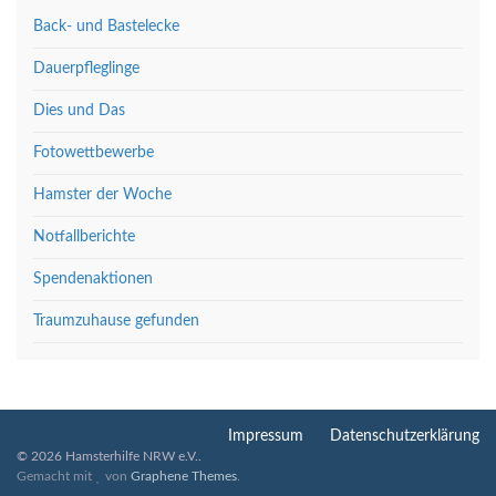
Back- und Bastelecke
Dauerpfleglinge
Dies und Das
Fotowettbewerbe
Hamster der Woche
Notfallberichte
Spendenaktionen
Traumzuhause gefunden
Impressum
Datenschutzerklärung
© 2026 Hamsterhilfe NRW e.V..
Gemacht mit
von
Graphene Themes
.