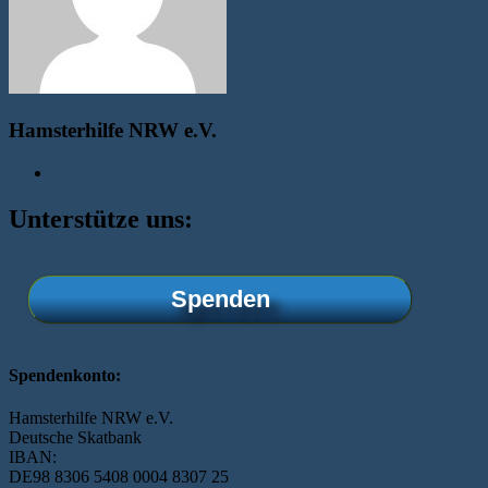
Hamsterhilfe NRW e.V.
Unterstütze uns:
Spenden
Spendenkonto:
Hamsterhilfe NRW e.V.
Deutsche Skatbank
IBAN:
DE98 8306 5408 0004 8307 25