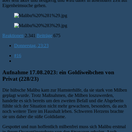
aber sehr aktiv und neugierig und wird daher in absehbarer Zeit auf
Eigenheimsuche gehen.
Reaktionen
2.341
Beiträge
675
Donnerstag, 23:23
#16
Aufnahme 17.08.2023: ein Goldiweibchen von
Privat (228/23)
Die hübsche Malibu kam zur Hamsterhilfe, da sie stark von Milben
geplagt wurde. Trotz Maßnahmen, die Milben loszuwerden,
handelte es sich bereits um den zweiten Befall und die Abgeberin
fühlte sich der Situation nicht mehr gewachsen, besonders, da auch
noch weitere Tiere im Haushalt leben. Schweren Herzens brachte
sie uns daher die süße Goldidame.
Gespottet und nun hoffentlich milbenfrei muss sich Malibu erstmal
in ihrem Quarantänegehege von den Strapazen erholen. Auch