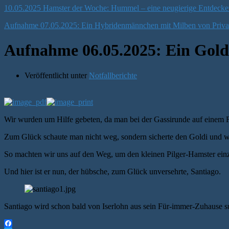
10.05.2025 Hamster der Woche: Hummel – eine neugierige Entdeckeri
Aufnahme 07.05.2025: Ein Hybridenmännchen mit Milben von Priva
Aufnahme 06.05.2025: Ein Gol
Veröffentlicht unter
Notfallberichte
Wir wurden um Hilfe gebeten, da man bei der Gassirunde auf einem 
Zum Glück schaute man nicht weg, sondern sicherte den Goldi und wo
So machten wir uns auf den Weg, um den kleinen Pilger-Hamster ei
Und hier ist er nun, der hübsche, zum Glück unversehrte, Santiago.
Santiago wird schon bald von Iserlohn aus sein Für-immer-Zuhause s