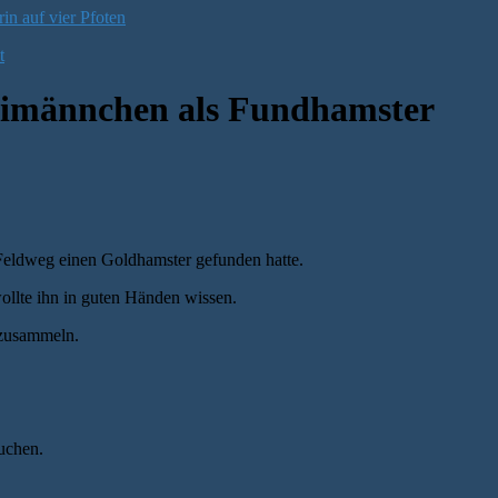
n auf vier Pfoten
t
dimännchen als Fundhamster
Feldweg einen Goldhamster gefunden hatte.
llte ihn in guten Händen wissen.
nzusammeln.
uchen.