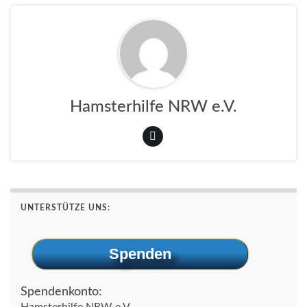
k
Hamsterhilfe NRW e.V.
UNTERSTÜTZE UNS:
Spenden
Spendenkonto:
Hamsterhilfe NRW e.V.