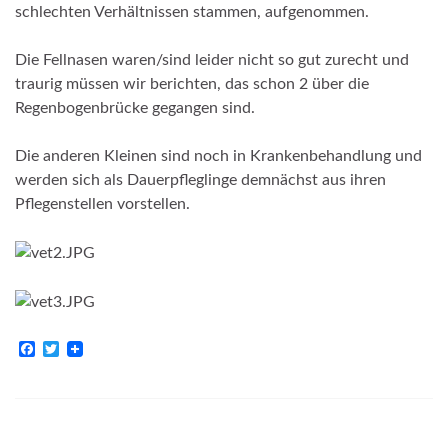
schlechten Verhältnissen stammen, aufgenommen.
Die Fellnasen waren/sind leider nicht so gut zurecht und
traurig müssen wir berichten, das schon 2 über die
Regenbogenbrücke gegangen sind.
Die anderen Kleinen sind noch in Krankenbehandlung und
werden sich als Dauerpfleglinge demnächst aus ihren
Pflegenstellen vorstellen.
F
T
a
w
c
i
e
t
b
t
o
e
o
r