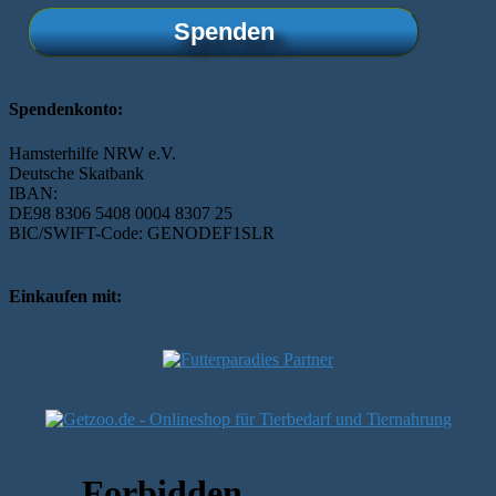
Spenden
Spendenkonto:
Hamsterhilfe NRW e.V.
Deutsche Skatbank
IBAN:
DE98 8306 5408 0004 8307 25
BIC/SWIFT-Code: GENODEF1SLR
Einkaufen mit: