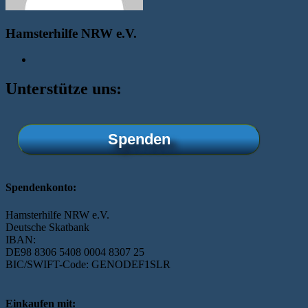
Hamsterhilfe NRW e.V.
Unterstütze uns:
Spenden
Spendenkonto:
Hamsterhilfe NRW e.V.
Deutsche Skatbank
IBAN:
DE98 8306 5408 0004 8307 25
BIC/SWIFT-Code: GENODEF1SLR
Einkaufen mit: