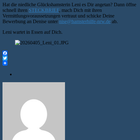
Hat die niedliche Glückshamsterin Leni es Dir angetan? Dann öffne
schnell ihren
STECKBRIEF
, mach Dich mit ihren
Vermittlungsvoraussetzungen vertraut und schicke Deine
Bewerbung an Denise unter
nise@hamsterhilfe-nrw.de
ab.
Leni wartet in Essen auf Dich.
Facebook
Twitter