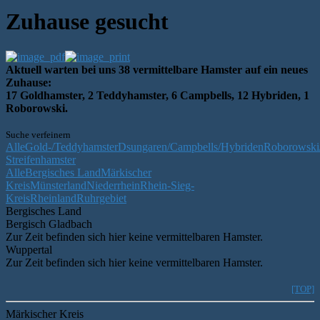
Zuhause gesucht
Aktuell warten bei uns 38 vermittelbare Hamster auf ein neues
Zuhause:
17 Goldhamster, 2 Teddyhamster, 6 Campbells, 12 Hybriden, 1
Roborowski.
Suche verfeinern
Alle
Gold-/Teddyhamster
Dsungaren/Campbells/Hybriden
Roborowski/
Streifenhamster
Alle
Bergisches Land
Märkischer
Kreis
Münsterland
Niederrhein
Rhein-Sieg-
Kreis
Rheinland
Ruhrgebiet
Bergisches Land
Bergisch Gladbach
Zur Zeit befinden sich hier keine vermittelbaren Hamster.
Wuppertal
Zur Zeit befinden sich hier keine vermittelbaren Hamster.
[TOP]
Märkischer Kreis